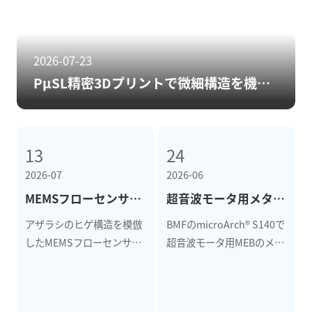
2026-07-23
PµSL精密3Dプリントで微細構造を機能材料へ転写 ― マスターモールドとPDMS成形の3つの研究事例
13
24
2026-07
2026-06
MEMSフローセンサ×精密3Dプリント｜アザラシのヒゲ構造を模倣した微細・高精度造形
超音波モータ用メタエンジンブロックを高精度3Dプリントで製作｜音響OAMによる非接触回転制御への応用
アザラシのヒゲ構造を模倣
BMFのmicroArch® S140で
したMEMSフローセンサ研
超音波モータ用MEBのメタ
究事例。BMFのPµSL技術
構造アレイを製作。音響
により、複雑な波状構造と
OAMによる非接触回転、4
内部流路付きFSCセンサ基
Wで最大約1000 rpmを実