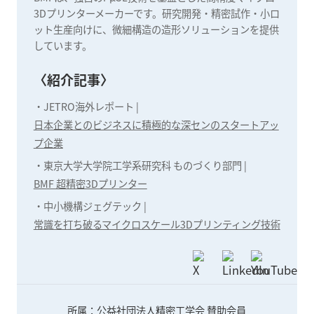
3Dプリンターメーカーです。研究開発・精密試作・小ロ
ット生産向けに、微細構造の造形ソリューションを提供
しています。
〈紹介記事〉
・
JETRO海外レポート |
日本企業とのビジネスに積極的な深センのスタートアッ
プ企業
・
東京大学大学院工学系研究科 ものづくり部門 |
BMF 超精密3Dプリンター
・
中小機構ジェグテック |
常識を打ち破るマイクロスケール3Dプリンティング技術
所属：公益社団法人精密工学会 賛助会員