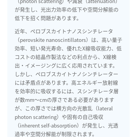
（photon scattering）や減衰（attenuation）
が発生し、光出力効率の低下や空間分解能の
低下を招く問題があります。
近年、ペロブスカイトナノスシンチレータ
（perovskite nanoscintillators）は、高い量子
効率、短い発光寿命、優れたX線吸収能力、低
コストの結晶作製法などの利点から、X線検
出・イメージングに広く応用されています。
しかし、ペロブスカイトナノシンチレーター
には矛盾点があります。高エネルギー放射線
を効率的に吸収するには、スシンチレータ層
が数mm〜cmの厚さである必要があります
が、この厚さでは横方向の光散乱（lateral
photon scattering）や固有の自己吸収
（inherent self-absorption）が発生し、光透
過率や空間分解能が制限されます。