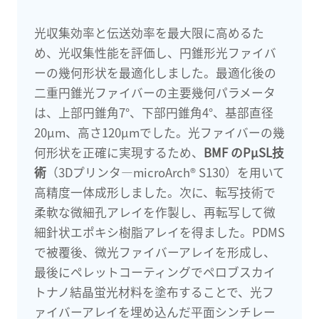
光収集効率と伝送効率を最大限に高めるた
め、光収集性能を評価し、円錐形光ファイバ
ーの幾何形状を最適化しました。最適化後の
二重円錐光ファイバーの主要幾何パラメータ
は、上部円錐角7°、下部円錐角4°、基部直径
20μm、高さ120μmでした。光ファイバーの幾
何形状を正確に実現するため、
BMF のPμSL技
術
（3Dプリンタ―microArch® S130）を用いて
高精度一体成形しました。次に、転写技術で
柔軟な微細孔アレイを作製し、再転写して微
細針状エポキシ樹脂アレイを得ました。PDMS
で被覆後、微光ファイバーアレイを形成し、
最後にペレットコーティングでペロブスカイ
トナノ結晶蛍光材料を塗布することで、光フ
ァイバーアレイを埋め込んだ平面シンチレー