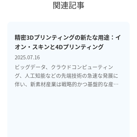
関連記事
精密3Dプリンティングの新たな用途：イ
オン・スキンと4Dプリンティング
2025.07.16
ビッグデータ、クラウドコンピューティン
グ、人工知能などの先端技術の急速な発展に
伴い、新素材産業は戦略的かつ基盤的な産業
となり、ハイテク産業の将来の発展の礎石と
なっています。同時に、新素材の研究開発は
科学技術の進歩、環境保護、生活の質向上の
鍵でもあります。