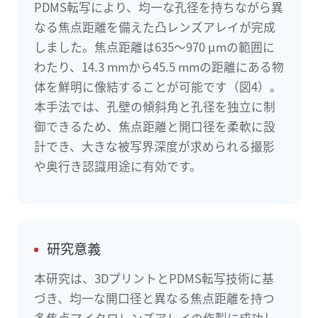
PDMS転写により、均一な孔径を持ちながら異
なる焦点距離を備えた凸レンズアレイが完成
しました。焦点距離は635〜970 μmの範囲に
わたり、14.3 mmから45.5 mmの距離にある物
体を鮮明に像結することが可能です（図4）。
本手法では、孔壁の傾斜角と孔径を独立に制
御できるため、焦点距離と開口径を柔軟に設
計でき、大きな被写界深度が求められる撮影
や奥行き認識用途に有効です。
研究意義
本研究は、3DプリントとPDMS転写技術に基
づき、均一な開口径と異なる焦点距離を持つ
多焦点マイクロレンズアレイの作製に成功し