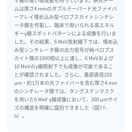
マ線の高い吸収能も持っています。研究チー
ムは厚さ4 mmのダブルテーパード光ファイバ
ーアレイ埋め込み型ペロブスカイトシンチレ
ータ膜を作製し、臨床で用いられる高エネル
ギーγ線スポットパターンによる成像を行いま
した。その結果、6 MeV放射線下では、埋め込
み型シンチレータ膜の出力信号が純ペロブス
カイト膜の1000倍以上に達し、6 MeVおよび
10 MeVのγ線照射下でも成像が可能であるこ
とが確認されました。さらに、基部直径250
μm・約1万本の光ファイバーを含む厚さ4 mm
のシンチレータ膜では、タングステンマスク
を用いた6 MeV γ線成像において、300 μmサイ
ズの構造を明確に識別できました（図7 f–
h）。