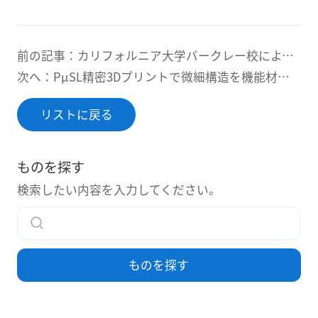
前の記事：カリフォルニア大学バークレー校によるCOVID-19検査用3Dプリントモデルの開発～BMFのPμSL技術が支える次世代マイクロ流体デバイス～
次へ：PµSL精密3Dプリントで微細構造を機能材料へ転写 ― マスターモールドとPDMS成形の3つの研究事例
リストに戻る
ものを探す
検索したい内容を入力してください。
ものを探す