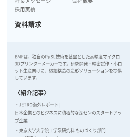
社長メッセージ
会社概要
採用実績
資料請求
BMFは、独自のPµSL技術を基盤とした高精度マイクロ
3Dプリンターメーカーです。研究開発・精密試作・小ロ
ット生産向けに、微細構造の造形ソリューションを提供
しています。
〈紹介記事〉
・
JETRO海外レポート |
日本企業とのビジネスに積極的な深センのスタートアッ
プ企業
・
東京大学大学院工学系研究科 ものづくり部門 |