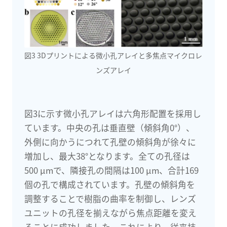
図3 3Dプリントによる微小孔アレイと多焦点マイクロレ
ンズアレイ
図3に示す微小孔アレイは六角形配置を採用し
ています。中央の孔は垂直壁（傾斜角0°）、
外側に向かうにつれて孔壁の傾斜角が徐々に
増加し、最大38°となります。全ての孔径は
500 μmで、隣接孔の間隔は100 μm、合計169
個の孔で構成されています。孔壁の傾斜角を
調整することで樹脂の曲率を制御し、レンズ
ユニットの孔径を揃えながら焦点距離を変え
ることに成功しました。これにより、従来技