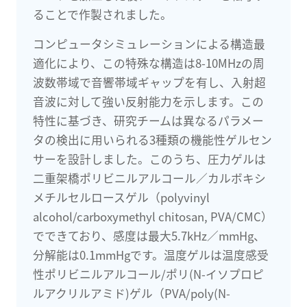
ることで作製されました。
コンピュータシミュレーションによる構造最
適化により、この特殊な構造は8-10MHzの周
波数帯域で音響帯域ギャップを有し、入射超
音波に対して強い反射能力を示します。この
特性に基づき、研究チームは異なるパラメー
タの検出に用いられる3種類の機能性ゲルセン
サーを設計しました。このうち、圧力ゲルは
二重架橋ポリビニルアルコール／カルボキシ
メチルセルロースゲル（polyvinyl
alcohol/carboxymethyl chitosan, PVA/CMC）
でできており、感度は最大5.7kHz／mmHg、
分解能は0.1mmHgです。温度ゲルは温度感受
性ポリビニルアルコール/ポリ(N-イソプロピ
ルアクリルアミド)ゲル（PVA/poly(N-