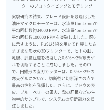
ーターのプロトタイピングとモデリング
実験研究の結果、ブレード設計を最適化した
油圧マイクロモーターは、水流量15mL/minで
平均回転数約34000 RPM、水流量45mL/minで
平均回転数100000 RPMを突破しました。図6
に示すように、PμSL技術を用いて作製したさ
まざまな形状の3Dプリンターで、ヒトの脳、
乳腺、肝臓組織を模擬した0.6％～2％寒天ゲ
ルを切断することに成功しました。その中
で、円錐形の直刃カッターは、0.6％～2％の
寒天ゲルにおいて、切断径と切断深さの点で
最高の性能を発揮した。さらに、ブドウの表
皮、ブルーベリーの果肉、鶏の肝臓などの生
物学的サンプルで、システムの切断能力を検
証しました。