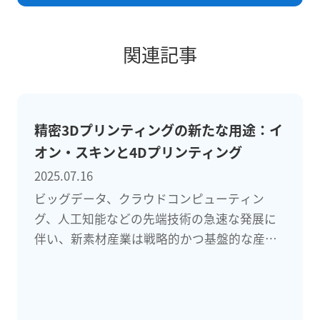
関連記事
精密3Dプリンティングの新たな用途：イ
オン・スキンと4Dプリンティング
2025.07.16
ビッグデータ、クラウドコンピューティン
グ、人工知能などの先端技術の急速な発展に
伴い、新素材産業は戦略的かつ基盤的な産業
となり、ハイテク産業の将来の発展の礎石と
なっています。同時に、新素材の研究開発は
科学技術の進歩、環境保護、生活の質向上の
鍵でもあります。