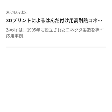
2024.07.08
3Dプリントによるはんだ付け用高耐熱コネクタ
Z-Axis は、1995年に設立されたコネクタ製造を専門とする有力な非公開会社です。大量生産される消費者向けアプリケーション用コネクタから微小ミニチュアコネクタに至るまで、熟練した科学者や技術者、オペレーター、マネージャーのチームは、さまざまな要件に応じた革新的でコスト競争力のあるコネクタの製造に専念しています。
応用事例