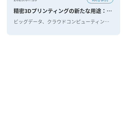
精密3Dプリンティングの新たな用途：イオン・スキンと4Dプリンティング
ビッグデータ、クラウドコンピューティング、人工知能などの先端技術の急速な発展に伴い、新素材産業は戦略的かつ基盤的な産業となり、ハイテク産業の将来の発展の礎石となっています。同時に、新素材の研究開発は科学技術の進歩、環境保護、生活の質向上の鍵でもあります。